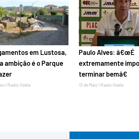
gamentos em Lustosa,
Paulo Alves: â€œÉ
a ambição é o Parque
extremamente impo
azer
terminar bemâ€
aio
I Radio Vizela
13 de
Maio
I Radio Vizela