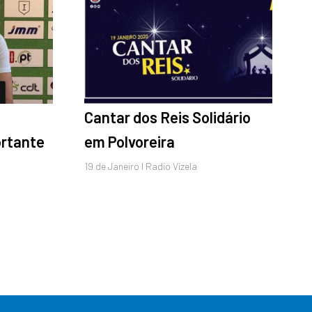
Cantar dos Reis Solidário
rtante
em Polvoreira
19 de
Janeiro
I Radio Vizela