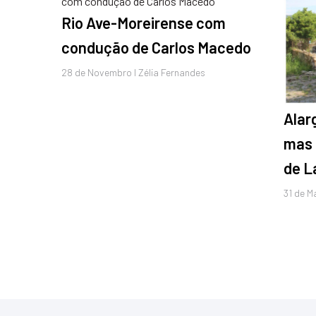
Rio Ave-Moreirense com
condução de Carlos Macedo
28 de
Novembro
I Zélia Fernandes
Alar
mas 
de L
31 de
M