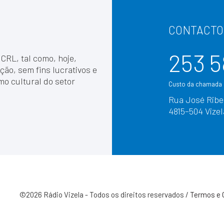
CONTACTO
253 5
 CRL, tal como, hoje,
ção, sem fins lucrativos e
mo cultural do setor
Custo da chamada p
Rua José Ribei
4815–504 Vizel
©2026 Rádio Vizela - Todos os direitos reservados /
Termos e 