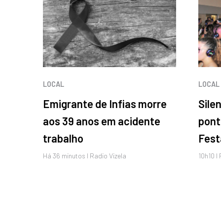
LOCAL
LOCAL
Emigrante de Infias morre
Sile
aos 39 anos em acidente
pont
trabalho
Fest
Há 36 minutos I Radio Vizela
10h10 I