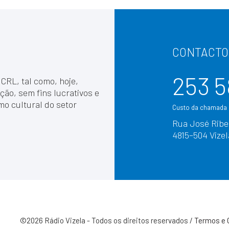
CONTACTO
253 5
 CRL, tal como, hoje,
ção, sem fins lucrativos e
mo cultural do setor
Custo da chamada p
Rua José Ribei
4815–504 Vizel
©2026 Rádio Vizela - Todos os direitos reservados /
Termos e 