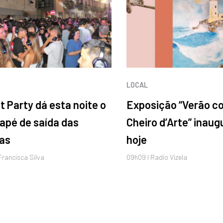
LOCAL
nt Party dá esta noite o
Exposição “Verão c
apé de saída das
Cheiro d’Arte” inau
as
hoje
 Francisca Silva
09h09 I Radio Vizela