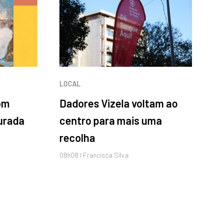
LOCAL
om
Dadores Vizela voltam ao
gurada
centro para mais uma
recolha
08h08 I Francisca Silva