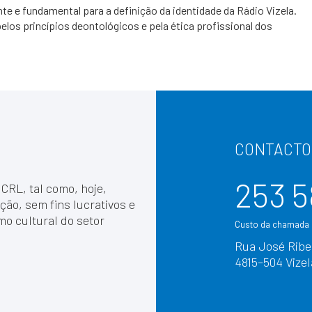
te e fundamental para a definição da identidade da Rádio Vizela.
os princípios deontológicos e pela ética profissional dos
CONTACTO
253 5
 CRL, tal como, hoje,
ção, sem fins lucrativos e
mo cultural do setor
Custo da chamada p
Rua José Ribei
4815–504 Vizel