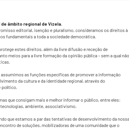
de âmbito regional de Vizela.
misso editorial, isenção e pluralismo, consideramos os direitos à
tos fundamentais a toda a sociedade democrática.
otege estes direitos, além da livre difusão e receção de
nto meios para a livre formação da opinião pública – sem a qual nã
ticas.
 assumimos as funções específicas de promover a informação
lvimento da cultura e da identidade regional, através do
político.
as que consigam mais e melhor informar o público, entre eles:
a, tecnologias, ambiente, associativismo.
do que estamos a par das tentativas de desenvolvimento da noss
 encontro de soluções, mobilizadoras de uma comunidade que o