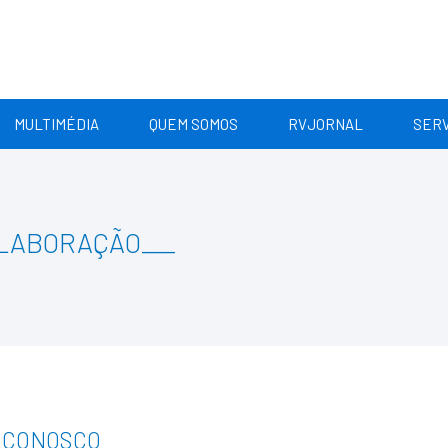
MULTIMÉDIA
QUEM SOMOS
RVJORNAL
SERV
OLABORAÇÃO
___
 CONOSCO
___