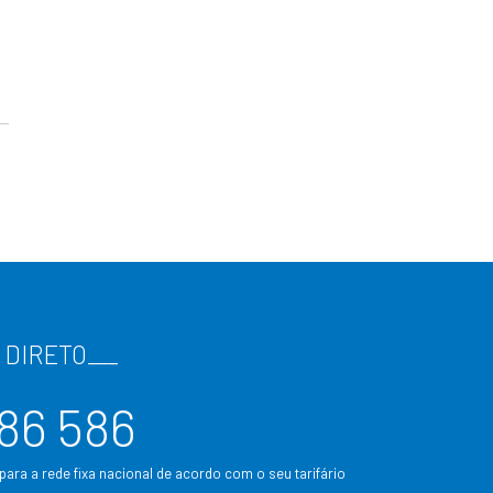
 DIRETO
___
86 586
ara a rede fixa nacional de acordo com o seu tarifário