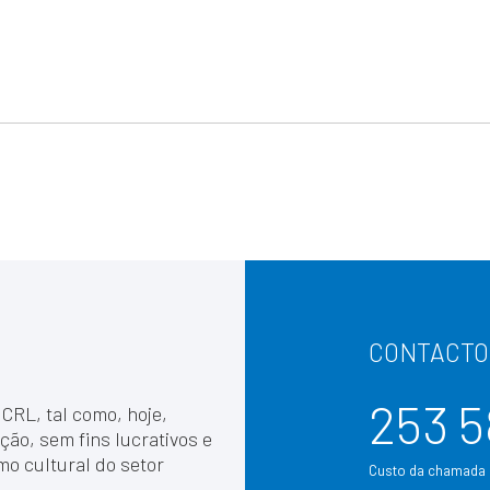
CONTACTO
253 5
 CRL, tal como, hoje,
ção, sem fins lucrativos e
mo cultural do setor
Custo da chamada p