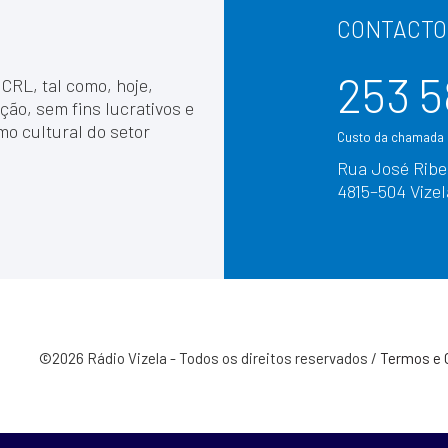
CONTACTO
253 5
 CRL, tal como, hoje,
ção, sem fins lucrativos e
mo cultural do setor
Custo da chamada p
Rua José Ribei
4815–504 Vizel
©2026 Rádio Vizela - Todos os direitos reservados /
Termos e 