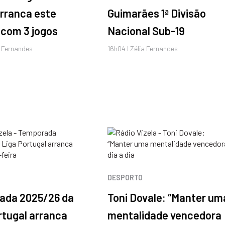
arranca este
Guimarães 1ª Divisão
com 3 jogos
Nacional Sub-19
a Fernandes
16h04 I Zélia Fernandes
DESPORTO
ada 2025/26 da
Toni Dovale: “Manter um
rtugal arranca
mentalidade vencedora