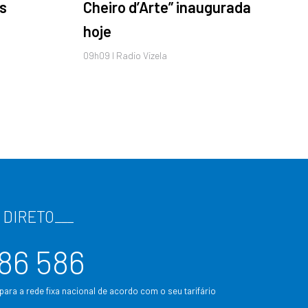
s
Cheiro d’Arte” inaugurada
hoje
09h09 I Radio Vizela
 DIRETO
___
86 586
ara a rede fixa nacional de acordo com o seu tarifário