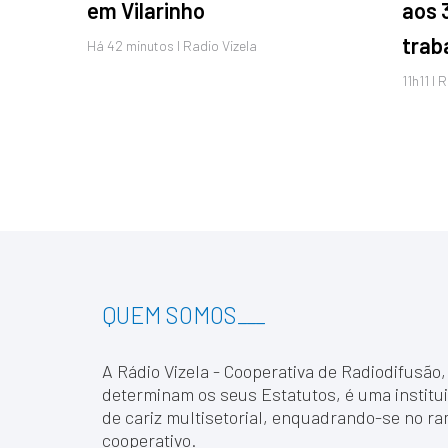
em Vilarinho
aos 
trab
Há 42 minutos I Radio Vizela
11h11 I 
QUEM SOMOS
___
A Rádio Vizela - Cooperativa de Radiodifusão,
determinam os seus Estatutos, é uma institui
de cariz multisetorial, enquadrando-se no ra
cooperativo.