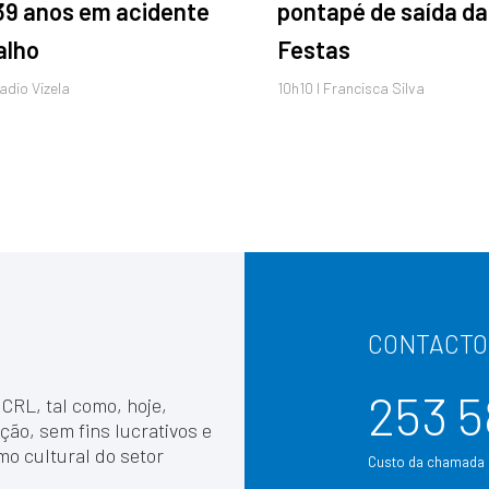
39 anos em acidente
pontapé de saída da
alho
Festas
Radio Vizela
10h10 I Francisca Silva
CONTACTO
253 5
 CRL, tal como, hoje,
ção, sem fins lucrativos e
mo cultural do setor
Custo da chamada p