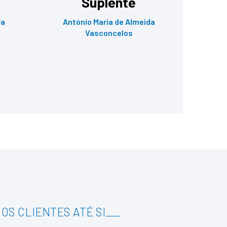
Suplente
ra
António Maria de Almeida
Vasconcelos
OS CLIENTES ATÉ SI
___