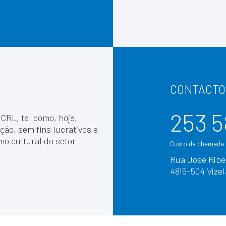
CONTACTO
253 5
 CRL, tal como, hoje,
ção, sem fins lucrativos e
mo cultural do setor
Custo da chamada p
Rua José Ribei
4815–504 Vizel