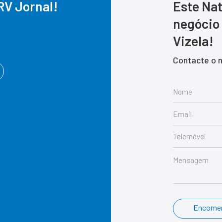
RV Jornal!
Este Nat
negócio
Vizela!
Contacte o 
Encome