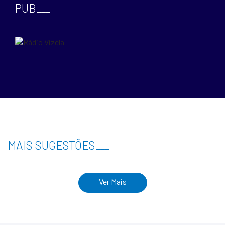
PUB
___
MAIS SUGESTÕES
___
Ver Mais