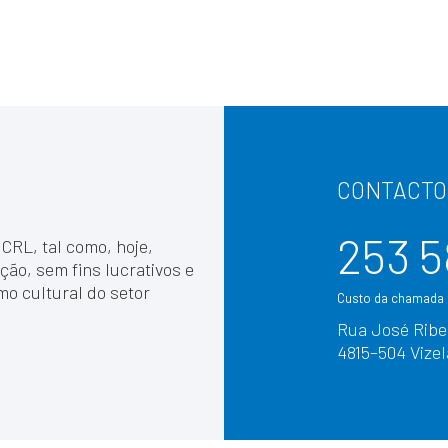
CONTACTO
253 5
 CRL, tal como, hoje,
ção, sem fins lucrativos e
mo cultural do setor
Custo da chamada p
Rua José Ribei
4815–504 Vizel