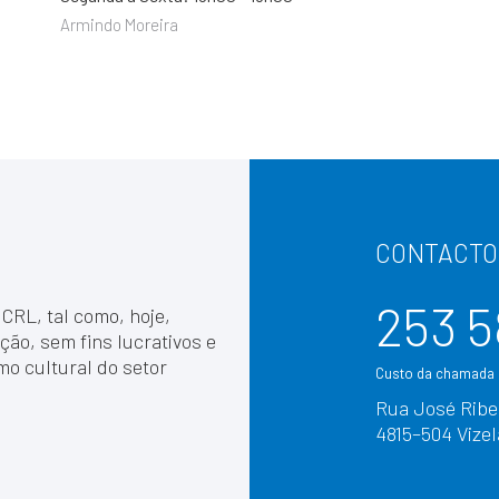
Armindo Moreira
CONTACTO
253 5
 CRL, tal como, hoje,
ção, sem fins lucrativos e
mo cultural do setor
Custo da chamada p
Rua José Ribei
4815–504 Vizel