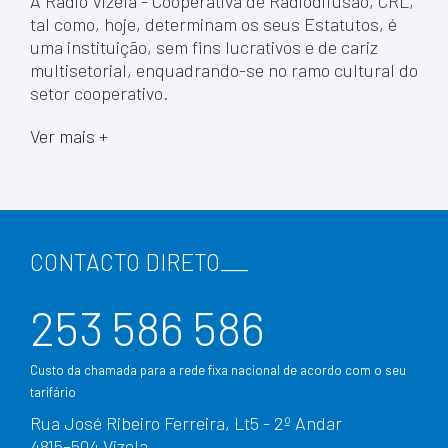
A Rádio Vizela - Cooperativa de Radiodifusão, CRL,
tal como, hoje, determinam os seus Estatutos, é
uma instituição, sem fins lucrativos e de cariz
multisetorial, enquadrando-se no ramo cultural do
setor cooperativo.
Ver mais +
CONTACTO DIRETO
___
253 586 586
Custo da chamada para a rede fixa nacional de acordo com o seu
tarifário
Rua José Ribeiro Ferreira, Lt5 - 2º Andar
4815–504 Vizela