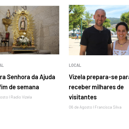
AL
LOCAL
ra Senhora da Ajuda
Vizela prepara-se par
 fim de semana
receber milhares de
visitantes
osto
I Radio Vizela
06 de
Agosto
I Francisca Silva