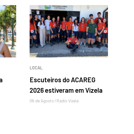
LOCAL
a
Escuteiros do ACAREG
2026 estiveram em Vizela
06 de
Agosto
I Radio Vizela