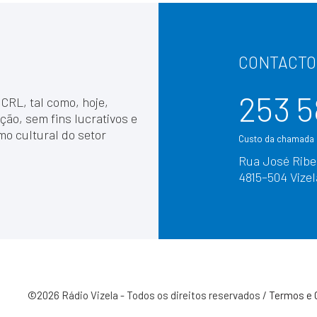
CONTACTO
253 5
 CRL, tal como, hoje,
ção, sem fins lucrativos e
mo cultural do setor
Custo da chamada p
Rua José Ribei
4815–504 Vizel
©2026 Rádio Vizela - Todos os direitos reservados /
Termos e 