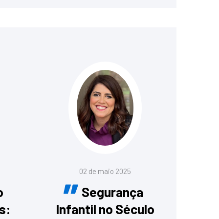
02 de maio 2025
o
Segurança
s:
Infantil no Século