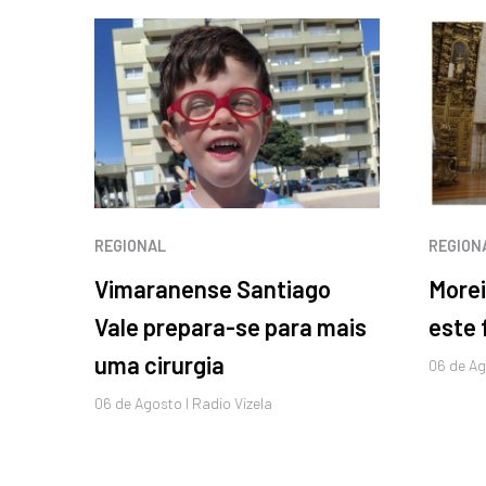
REGIONAL
REGION
Vimaranense Santiago
Morei
Vale prepara-se para mais
este
uma cirurgia
06 de
Ag
06 de
Agosto
I Radio Vizela