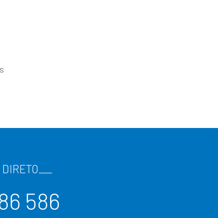
os
 DIRETO
___
86 586