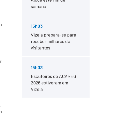
semana
a
15h03
Vizela prepara-se para
receber milhares de
visitantes
r
15h03
Escuteiros do ACAREG
2026 estiveram em
Vizela
,
m