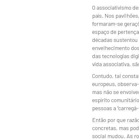
O associativismo de
país. Nos pavilhões
formaram-se geraçõ
espaço de pertença,
décadas sustentou e
envelhecimento dos 
das tecnologias dig
vida associativa, s
Contudo, tal consta
europeus, observa-
mas não se envolvem
espírito comunitár
pessoas a “carregá-
Então por que razã
concretas, mas pode
social mudou. As ro