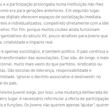
u e a participação prolongada numa instituição não lhes
como era para gerações anteriores. Em segundo lugar,
as digitais oferecem espaços de socialização imediata,
tes e individualizados, competindo diretamente com a idei
etivo. Por fim, porque muitos clubes ainda funcionam
anizativos do século XX, pouco atrativos para jovens que
, criatividade e impacto real.
é apenas sociológico, é também político. O país continua a
transformador das associações. Elas são, de longe, o maio
cional, muito mais vasto do que partidos, sindicatos ou
ias. São escolas de liderança, responsabilidade e
midade. Ignorar o declínio associativo é desinvestir no
al do país.
tivismo juvenil exige, por isso, uma mudança deliberada de
iro lugar, é necessário reformular a oferta de participação
is e funções. Os jovens não querem apenas “ajudar”, quere