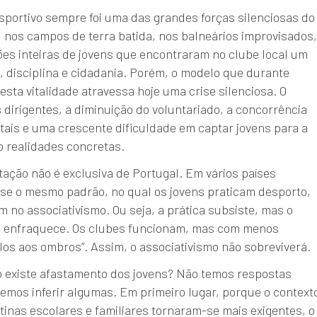
sportivo sempre foi uma das grandes forças silenciosas do
, nos campos de terra batida, nos balneários improvisados,
es inteiras de jovens que encontraram no clube local um
 disciplina e cidadania. Porém, o modelo que durante
sta vitalidade atravessa hoje uma crise silenciosa. O
dirigentes, a diminuição do voluntariado, a concorrência
itais e uma crescente dificuldade em captar jovens para a
ão realidades concretas.
tação não é exclusiva de Portugal. Em vários países
se o mesmo padrão, no qual os jovens praticam desporto,
 no associativismo. Ou seja, a prática subsiste, mas o
io enfraquece. Os clubes funcionam, mas com menos
los aos ombros”. Assim, o associativismo não sobreviverá.
o existe afastamento dos jovens? Não temos respostas
mos inferir algumas. Em primeiro lugar, porque o context
tinas escolares e familiares tornaram-se mais exigentes, o