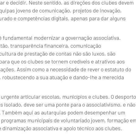
iar e decidir. Neste sentido, as direções dos clubes devem
quipas jovens de comunicação, projetos de inovação,
urado e competências digitais, apenas para dar alguns
é fundamental modernizar a governação associativa.
tão, transparência financeira, comunicação
 cultura de prestação de contas não são luxos, são
para que os clubes se tornem credíveis e atrativos aos
rações. Assim como a necessidade de rever o estatuto do
o, robustecendo a sua atuação e dando-lhe a merecida
é urgente articular escolas, municípios e clubes. O desporto
es isolado, deve ser uma ponte para o associativismo, e não
. Também aqui as autarquias podem desempenhar um
m programas municipais de voluntariado jovem, formação e
e dinamização associativa e apoio técnico aos clubes.