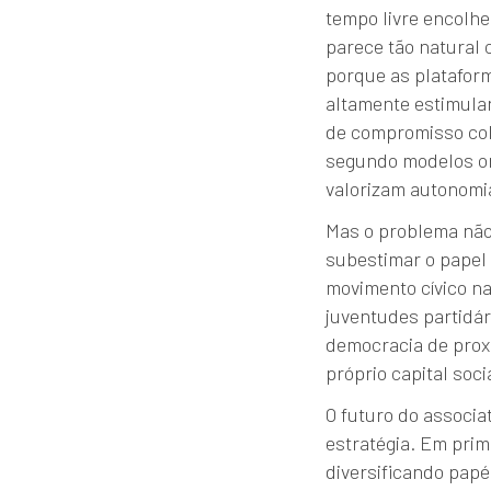
tempo livre encolhe
parece tão natural 
porque as plataform
altamente estimulan
de compromisso col
segundo modelos org
valorizam autonomia
Mas o problema não 
subestimar o papel 
movimento cívico na
juventudes partidár
democracia de proxi
próprio capital soci
O futuro do associa
estratégia. Em prime
diversificando papé