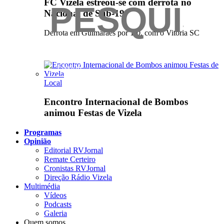
FC Vizela estreou-se com derrota no
Nacional de Sub-19
Derrota em Guimarães por 1-0, com o Vitória SC
Local
Encontro Internacional de Bombos
animou Festas de Vizela
Programas
Opinião
Editorial RVJornal
Remate Certeiro
Cronistas RVJornal
Direção Rádio Vizela
Multimédia
Vídeos
Podcasts
Galeria
Quem somos