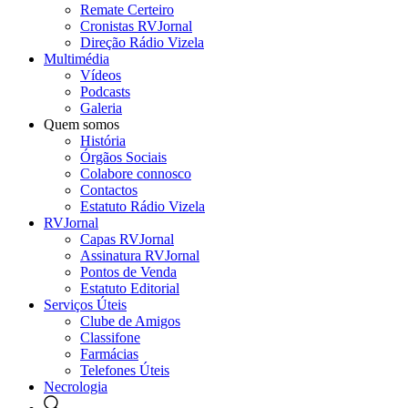
Remate Certeiro
Cronistas RVJornal
Direção Rádio Vizela
Multimédia
Vídeos
Podcasts
Galeria
Quem somos
História
Órgãos Sociais
Colabore connosco
Contactos
Estatuto Rádio Vizela
RVJornal
Capas RVJornal
Assinatura RVJornal
Pontos de Venda
Estatuto Editorial
Serviços Úteis
Clube de Amigos
Classifone
Farmácias
Telefones Úteis
Necrologia